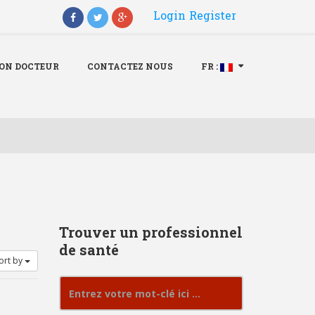
Login
Register
Menu
X
ION DOCTEUR
CONTACTEZ NOUS
FR :
Accueil
Qui Somme nous
Inscription Docteur
Contactez nous
Fr :
Trouver un professionnel
de santé
ort by