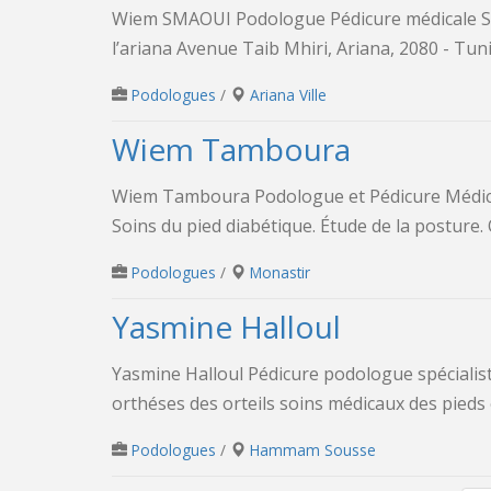
Wiem SMAOUI Podologue Pédicure médicale Semelles orthopédiques sur mesure Adresse : Immeuble La perle de
l’ariana Avenue Taib Mhiri, Ariana, 2080 - Tunis
Podologues
/
Ariana Ville
Wiem Tamboura
Wiem Tamboura Podologue et Pédicure Médicale Semelles orthopédiques sur mesure. Soins Médicaux des Pieds
Soins du pied diabétique. Étude de la posture. 
Podologues
/
Monastir
Yasmine Halloul
Yasmine Halloul Pédicure podologue spécialiste en pied diabétique semelles orthopédiques sur mesures
⁠orthéses des orteils ⁠soins médicaux des pieds e
Podologues
/
Hammam Sousse