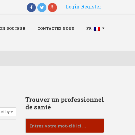
Login
Register
Menu
X
ION DOCTEUR
CONTACTEZ NOUS
FR :
Accueil
Qui Somme nous
Inscription Docteur
Contactez nous
Fr :
Trouver un professionnel
de santé
ort by